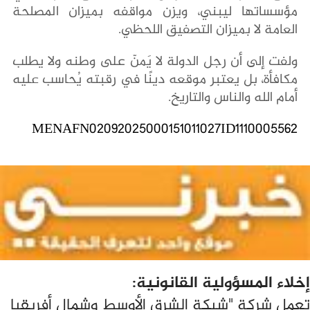
مؤسساتها ليبني، ويزن مواقفه بميزان المصلحة
العامة لا بميزان التصفيق اللحظي.
ولفت إلى أن رجل الدولة لا يَمنّ على وطنه ولا يطلب
مكافأة، بل يعتبر موقعه دينًا في رقبته يُحاسب عليه
أمام الله والناس والتاريخ.
MENAFN02092025000151011027ID1110005562
إخلاء المسؤولية القانونية:
تعمل شركة "شبكة الشرق الأوسط وشمال أفريقيا