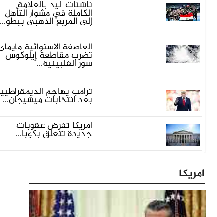
ناشئات اليد بالعلامة
الكاملة في مشوار التأهل
إلي المربع الذهبي ببطو...
العاصفة الاستوائية مايماى
تضرب مقاطعة إيلوكوس
سور الفلبينية...
ترامب يهاجم الديمقراطيين
بعد انتخابات ميشيجان...
أمريكا تفرض عقوبات
جديدة تتعلق بكوبا...
مريكا