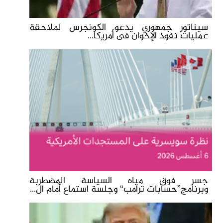
سيناتور جمهوري يدعو الكونجرس لملاحقة
عمليات نفوذ الإخوان فى أمريكا...
جسر فوق مياه السياسة المضطربة
وبرنامج”حسابات ترامب“ وجلسة استماع أمام ال...