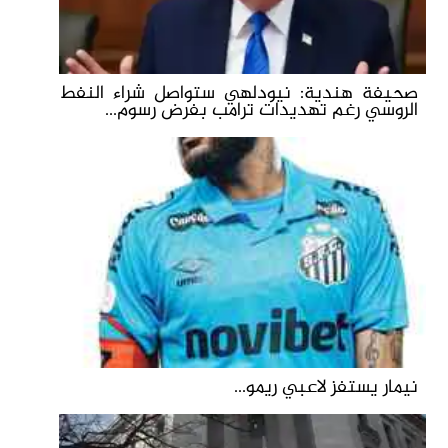
صحيفة هندية: نيودلهي ستواصل شراء النفط
الروسي رغم تهديدات ترامب بفرض رسوم...
نيمار يستفز لاعبي ريمو...