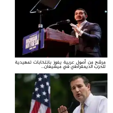
مرشح من أصول عربية يفوز بانتخابات تمهيدية
للحزب الديمقراطي في ميشيغان...