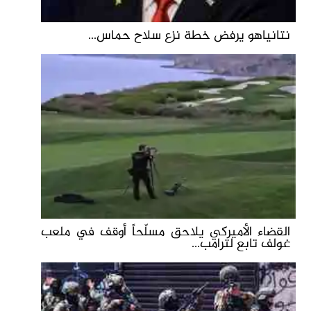
نتانياهو يرفض خطة نزع سلاح حماس...
القضاء الأميركي يلاحق مسلّحاً أوقف في ملعب
غولف تابع لترامب...