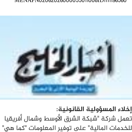
MENAFN02062026000055011008ID1111196560
إخلاء المسؤولية القانونية:
تعمل شركة "شبكة الشرق الأوسط وشمال أفريقيا
للخدمات المالية" على توفير المعلومات "كما هي"