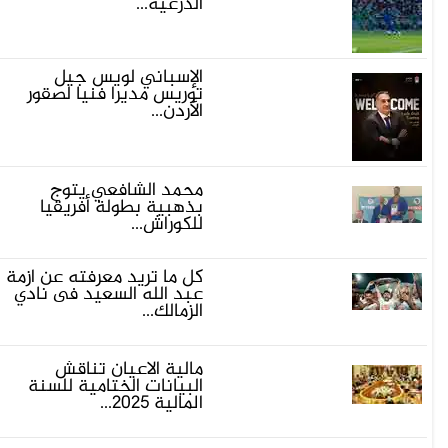
الدرعية...
الإسباني لويس جيل
توريس مديرا فنيا لصقور
الأردن...
محمد الشافعي يتوج
بذهبية بطولة أفريقيا
للكوراش...
كل ما تريد معرفته عن أزمة
عبد الله السعيد فى نادي
الزمالك...
مالية الأعيان تناقش
البيانات الختامية للسنة
المالية 2025...