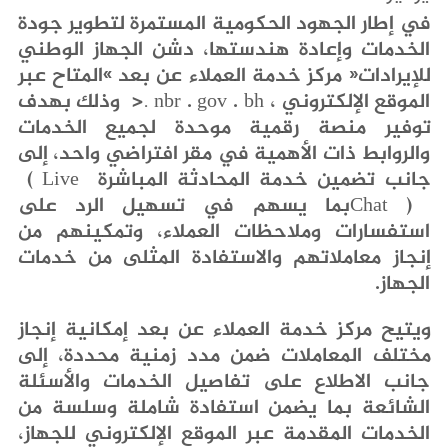
‬الموقع‭ ‬الإلكتروني‭ ‬
bh
‭.‬
gov
‭.‬
>‭.‬ nbr
‬جانب‭ ‬تضمين‭ ‬خدمة‭ ‬المحادثة‭ ‬المباشرة‭ (‬
‭ ‬
Live
Chat
‬الجهاز‭.‬