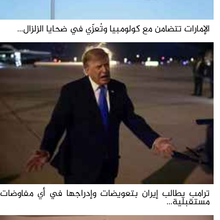
الإمارات تتضامن مع كولومبيا وتُعزّي في ضحايا الزلزال...
ترامب يطالب إيران بتعويضات وإدراجها في أي مفاوضات
مستقبلية...