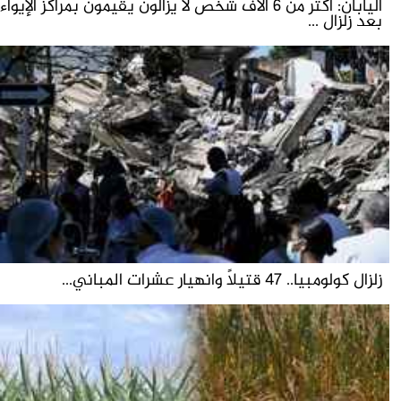
اليابان: أكثر من 6 آلاف شخص لا يزالون يقيمون بمراكز الإيواء
بعد زلزال ...
زلزال كولومبيا.. 47 قتيلاً وانهيار عشرات المباني...