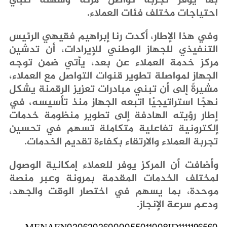
‬احتياجات‭ ‬مختلف‭ ‬فئات‭ ‬العملاء‭.‬‮ ‬
‬تجربة‭ ‬العملاء‭ ‬والارتقاء‭ ‬بكفاءة‭ ‬تقديم‭ ‬الخدمات‭.‬
‬ودعم‭ ‬سرعة‭ ‬الإنجاز‭.‬