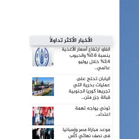
الأخبار الأكثر تداولاً
الفاو: ارتفاع أسعار الأغذية
بنسبة 0.6% والحبوب
3.4% خلال يوليو
عالمي...
اليابان تحتج على
عمليات بحرية التي
تجريها كوريا الجنوبية
قبالة جزر متن...
توني يواجه تهمة
اعتداء...
موعد مباراة مصر وإسبانيا
فى نصف نهائي كأس