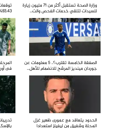
وزارة الصحة تستقبل أكثر من 71 مليون زيارة
توقعات 
للسيدات لتلقي خدمات الفحص والت...
93.43% حد أدنى للطب و 93.12% للأسنان...
الصفقة الخامسة تقترب؟.. 5 معلومات عن
جوردان مينديز المرشح للانضمام للأهل...
فى أورو
الحدود يتعاقد مع عمورى ظهير غزل
تدريبا
المحلة وشفيق من ليفيلز استعدادا
بالإسكن