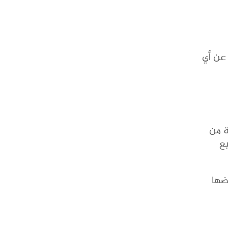
عن أي
ة من
يع
ضها