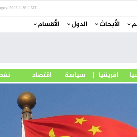
ugust 2026
11:36 GMT
م
الأبحاث
الدول
الأقسام
سيا
افريقيا
| سياسة
اقتصاد
نفط