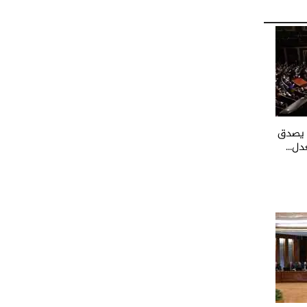
ي يصدق
ل...