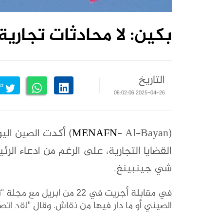
بكين: لا محادثات تجاري
التاريخ
Tweet on Twitter
2025-04-26 08:02:06
(
MENAFN
- Al-Bayan) أكدت ال
القضايا التجارية، على الرغم من ادعاء الري
شي جينبينغ.
في مقابلة أجريت في 22 من
الصيني أو ما دار فيها من نقاش. وقال "لقد اتص