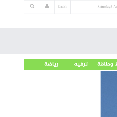
Saturday
8 A
English
 وطاقة
ترفيه
رياضة