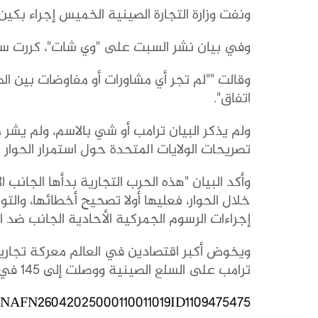
ونفت وزارة التجارة الصينية الخميس إجراء بكي
وفي بيان نشر السبت على "وي شات"، كررت سفا
وقالت ""لم تجر أي مشاورات أو مفاوضات بين ال
اتفاق".
ولم يذكر البيان ترامب أو شي بالاسم، ولم يشر م
تصريحات الولايات المتحدة حول استمرار الحوار 
وأكد البيان "هذه الحرب التجارية بدأها الجانب
خلال الحوار، فعليها أولا تصحيح أخطائها، وال
إجراءات الرسوم الجمركية الأحادية الجانب ضد ا
ويخوض أكبر اقتصادين في العالم معركة تجاري
ترامب على السلع الصينية ووصلت إلى 145 في المئة على الكثير من المنتجات.
NAFN26042025000110011019ID1109475475