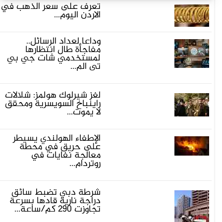
تعرف على سعر الذهب في
الاردن اليوم...
وداعاً لعداد الرسائل..
مفاجأة طال انتظارها
لمستخدمي شات جي بي
تي الم...
لغز شيرلوك هولمز: شلالات
راينباخ السويسرية ومحقق
لا يموت...
الإطفاء الهولندي يسيطر
على حريق في محطة
معالجة نفايات في
روتردام...
شرطة دبي تضبط سائق
دراجة نارية قادها بسرعة
تجاوزت 290 كم/ساعة...