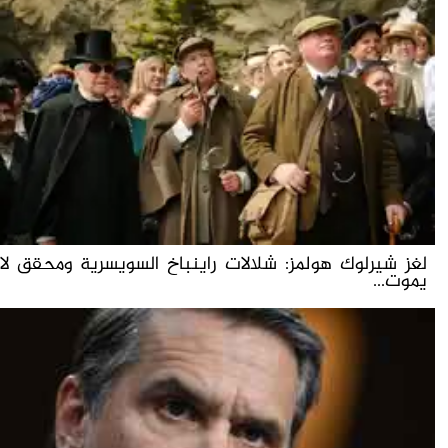
لغز شيرلوك هولمز: شلالات راينباخ السويسرية ومحقق لا
يموت...