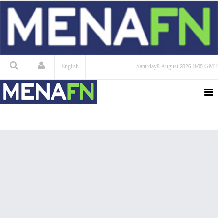
English
Saturday
8 August 2026
11:05 GMT