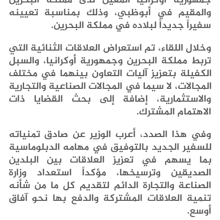
‬سفيراً‭ ‬جديداً‭ ‬لبلاده‭ ‬في‭ ‬مملكة‭ ‬البحرين‭.‬
‬الاهتمام‭ ‬المشترك‭.‬
‬أوسع‭.‬