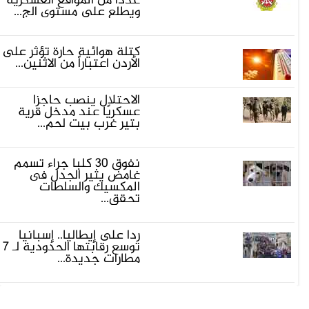
عددا من المواقع العسكرية
ويطلع على مستوى الج...
كتلة هوائية حارة تؤثر على
الأردن اعتباراً من الاثنين...
الاحتلال ينصب حاجزًا
عسكريًا عند مدخل قرية
بتير غرب بيت لحم...
نفوق 30 كلبا جراء تسمم
غامض يثير الجدل فى
المكسيك والسلطات
تحقق...
ردا على إيطاليا.. إسبانيا
توسع رقابتها الحدودية لـ 7
مطارات جديدة...