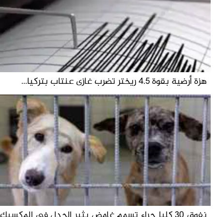
هزة أرضية بقوة 4.5 ريختر تضرب غازى عنتاب بتركيا...
نفوق 30 كلبا جراء تسمم غامض يثير الجدل فى المكسيك