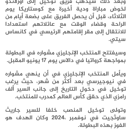
‬سيتي‭.‬
‬بمواجهة‭ ‬كرواتيا‭ ‬في‭ ‬دالاس‭ ‬يوم‭ ‬17‭ ‬يونيو‭ ‬المقبل‭.‬
‬رامزي‭ ‬الذي‭ ‬حقق‭ ‬كأس‭ ‬العالم‭ ‬كمدرب‭ ‬للمنتخب‭.‬
‬الفوز‭ ‬بهذه‭ ‬البطولة‭.‬