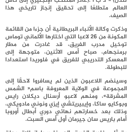
‬الصيف‭.‬
‬للبطولة‭.‬
‬أمام‭ ‬باريس‭ ‬سان‭ ‬جيرمان‭ ‬أول‭ ‬أمس‭ ‬السبت‭.‬