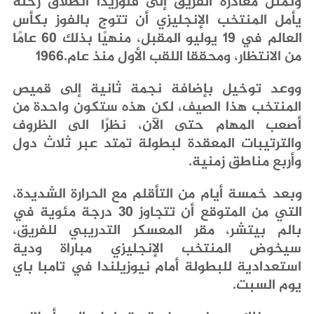
‬من‭ ‬الانتظار،‭ ‬ومحققا‭ ‬اللقب‭ ‬الأول‭ ‬منذ‭ ‬عام‭ ‬1966‭.‬
‬وأربع‭ ‬مناطق‭ ‬زمنية‭.‬
‬يوم‭ ‬السبت‭.‬