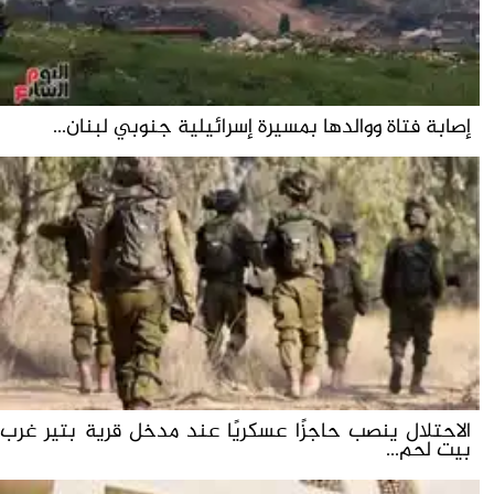
إصابة فتاة ووالدها بمسيرة إسرائيلية جنوبي لبنان...
الاحتلال ينصب حاجزًا عسكريًا عند مدخل قرية بتير غرب
بيت لحم...