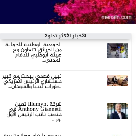
الأخبار الأكثر تداولاً
الجمعية الوطنية للحماية
من الحرائق تتعاون مع
هيئة أبوظبي للدفاع
المدني...
نبيل فهمي يبحث مع كبير
مستشاري الرئيس الأمريكي
تطورات ليبيا والسودان...
شركة Illumynt تُعيّن
Anthony Giannetti في
منصب نائب الرئيس الأول
لق...
مرسوم بإلغاء جهاز متابعة