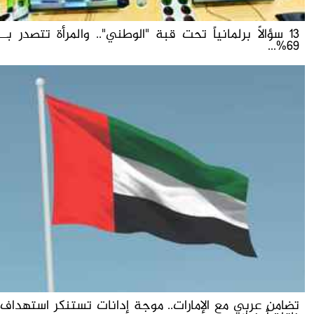
13 سؤالاً برلمانياً تحت قبة "الوطني".. والمرأة تتصدر بــ
69%...
تضامن عربي مع الإمارات.. موجة إدانات تستنكر استهداف