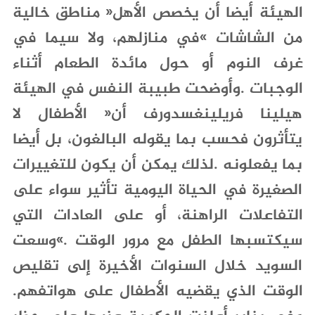
‬الوقت‭ ‬الذي‭ ‬يقضيه‭ ‬الأطفال‭ ‬على‭ ‬هواتفهم‭.