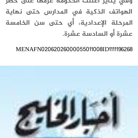
‬عشرة‭ ‬أو‭ ‬السادسة‭ ‬عشرة‭.‬
MENAFN02062026000055011008ID1111196268