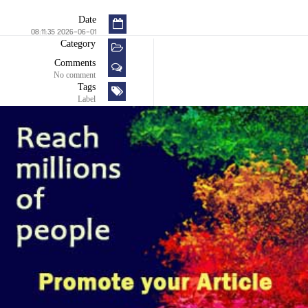
Date
2026-06-01 08:11:35
Category
Comments
No comment
Tags
Label