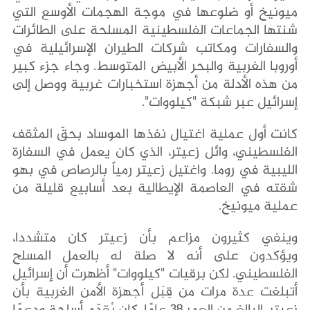
ميونيخ أو ضلوعها في موجة الهجمات الأوسع التي
شنتها الجماعات الفلسطينية المسلحة على الطائرات
والسفارات ومكاتب شركات الطيران الإسرائيلية في
أوروبا الغربية والبحر الأبيض المتوسط. وجاء جزء كبير
من هذه الأدلة من أجهزة استخبارات غربية ووصل إلى
إسرائيل عبر شبكة "كيلووات".
كانت أول عملية اغتيال نفذها الموساد بحقّ المثقف
الفلسطيني، وائل زعيتر، الذي كان يعمل في السفارة
الليبية في روما. واغتيل زعيتر رمياً بالرصاص في بهو
شقته في العاصمة الإيطالية بعد أسابيع قليلة من
عملية ميونيخ.
وينفي كثيرون مزاعم بأن زعيتر كان متشددا،
ويؤكدون على أنه لا صلة له بالعمل المسلح
الفلسطيني. لكن برقيات "كيلووات" أظهرت أن إسرائيل
أتبلغت عدة مرات من قِبَل أجهزة الأمن الغربية بأن