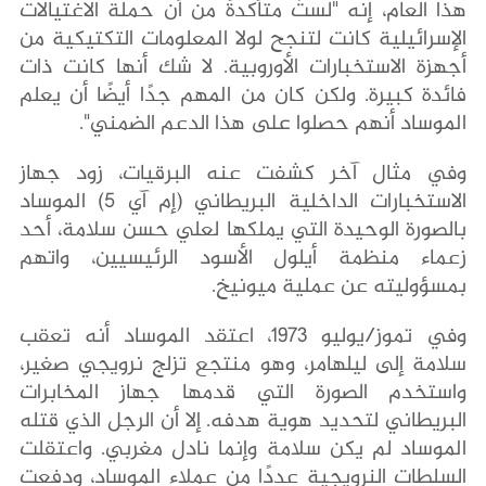
هذا العام، إنه "لستُ متأكدةً من أن حملة الاغتيالات
الإسرائيلية كانت لتنجح لولا المعلومات التكتيكية من
أجهزة الاستخبارات الأوروبية. لا شك أنها كانت ذات
فائدة كبيرة. ولكن كان من المهم جدًا أيضًا أن يعلم
الموساد أنهم حصلوا على هذا الدعم الضمني".
وفي مثال آخر كشفت عنه البرقيات، زود جهاز
الاستخبارات الداخلية البريطاني (إم آي 5) الموساد
بالصورة الوحيدة التي يملكها لعلي حسن سلامة، أحد
زعماء منظمة أيلول الأسود الرئيسيين، واتهم
بمسؤوليته عن عملية ميونيخ.
وفي تموز/يوليو 1973، اعتقد الموساد أنه تعقب
سلامة إلى ليلهامر، وهو منتجع تزلج نرويجي صغير،
واستخدم الصورة التي قدمها جهاز المخابرات
البريطاني لتحديد هوية هدفه. إلا أن الرجل الذي قتله
الموساد لم يكن سلامة وإنما نادل مغربي. واعتقلت
السلطات النرويجية عددًا من عملاء الموساد، ودفعت