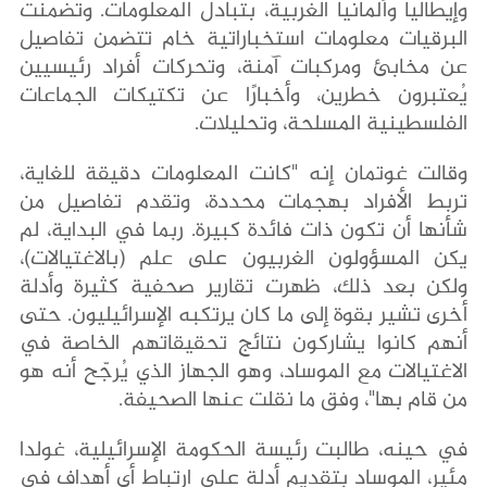
وإيطاليا وألمانيا الغربية، بتبادل المعلومات. وتضمنت
البرقيات معلومات استخباراتية خام تتضمن تفاصيل
عن مخابئ ومركبات آمنة، وتحركات أفراد رئيسيين
يُعتبرون خطرين، وأخبارًا عن تكتيكات الجماعات
الفلسطينية المسلحة، وتحليلات.
وقالت غوتمان إنه "كانت المعلومات دقيقة للغاية،
تربط الأفراد بهجمات محددة، وتقدم تفاصيل من
شأنها أن تكون ذات فائدة كبيرة. ربما في البداية، لم
يكن المسؤولون الغربيون على علم (بالاغتيالات)،
ولكن بعد ذلك، ظهرت تقارير صحفية كثيرة وأدلة
أخرى تشير بقوة إلى ما كان يرتكبه الإسرائيليون. حتى
أنهم كانوا يشاركون نتائج تحقيقاتهم الخاصة في
الاغتيالات مع الموساد، وهو الجهاز الذي يُرجّح أنه هو
من قام بها"، وفق ما نقلت عنها الصحيفة.
في حينه، طالبت رئيسة الحكومة الإسرائيلية، غولدا
مئير، الموساد بتقديم أدلة على ارتباط أي أهداف في