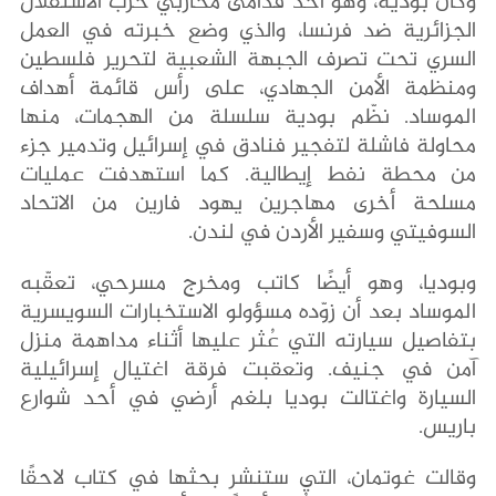
وكان بودية، وهو أحد قدامى محاربي حرب الاستقلال
الجزائرية ضد فرنسا، والذي وضع خبرته في العمل
السري تحت تصرف الجبهة الشعبية لتحرير فلسطين
ومنظمة الأمن الجهادي، على رأس قائمة أهداف
الموساد. نظّم بودية سلسلة من الهجمات، منها
محاولة فاشلة لتفجير فنادق في إسرائيل وتدمير جزء
من محطة نفط إيطالية. كما استهدفت عمليات
مسلحة أخرى مهاجرين يهود فارين من الاتحاد
السوفيتي وسفير الأردن في لندن.
وبوديا، وهو أيضًا كاتب ومخرج مسرحي، تعقّبه
الموساد بعد أن زوّده مسؤولو الاستخبارات السويسرية
بتفاصيل سيارته التي عُثر عليها أثناء مداهمة منزل
آمن في جنيف. وتعقبت فرقة اغتيال إسرائيلية
السيارة واغتالت بوديا بلغم أرضي في أحد شوارع
باريس.
وقالت غوتمان، التي ستنشر بحثها في كتاب لاحقًا