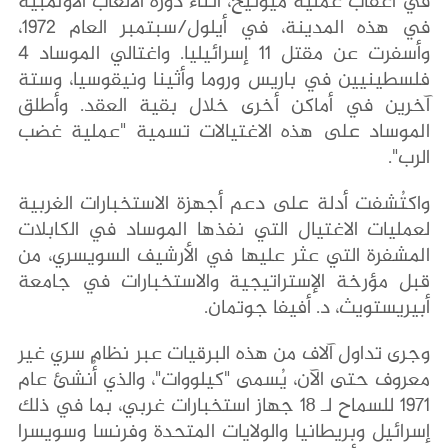
في أعقاب عملية ميونيخ، أثناء دورة الألعاب الأولمبية
في هذه المدينة، في أيلول/سبتمبر العام 1972،
وأسفرت عن مقتل 11 إسرائيليا. واغتالي الموساد 4
فلسطينيين في باريس وروما وأثينا ونيقوسيا، وستة
آخرين في أماكن أخرى خلال بقية العقد. وأطلق
الموساد على هذه الاغتيالات تسمية "عملية غضب
الرب".
واكتُشفت أدلة على دعم أجهزة الاستخبارات الغربية
لعمليات الاغتيال التي نفذها الموساد في الكابلات
المشفرة التي عثر عليها في الأرشيف السويسري، من
قبل مؤرخة الإستراتيجية والاستخبارات في جامعة
أبيريستويث، د. أفيفا جوتمان.
وجرى تداول آلاف من هذه البرقيات عبر نظام سري غير
معروف حتى الآن، يُسمى "كيلووات"، والذي أُنشئ عام
١٩٧١ للسماح لـ ١٨ جهاز استخبارات غربي، بما في ذلك
إسرائيل وبريطانيا والولايات المتحدة وفرنسا وسويسرا