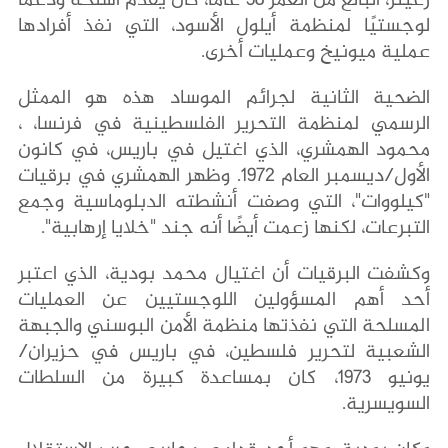
زعيتر، البالغ من العمر 38 عامًا، كان يُقدّم أسلحة ودعمًا
لوجستيًا لمنظمة أيلول الأسود، التي نفذ أفرادها
عملية ميونيخ وعمليات أخرى.
الضحية الثانية لجرائم الموساد هذه هو الممثل
الرسمي لمنظمة التحرير الفلسطينية في فرنسا، ،
محمود الهمشري، الذي اغتيل في باريس، في كانون
الأول/ديسمبر العام 1972. وظهر الهمشري في برقيات
"كيلووات"، التي وصفت أنشطته الدبلوماسية وجمع
التبرعات، لكنها زعمت أيضًا أنه جند "خلايا إرهابية".
وكشفت البرقيات أن اغتيال محمد بودية، الذي اعتبر
أحد أهم المسؤولين اللوجستيين عن العمليات
المسلحة التي نفذتها منظمة الأمن البوسني والجبهة
الشعبية لتحرير فلسطين، في باريس في حزيران/
يونيو 1973، كان بمساعدة كبيرة من السلطات
السويسرية.