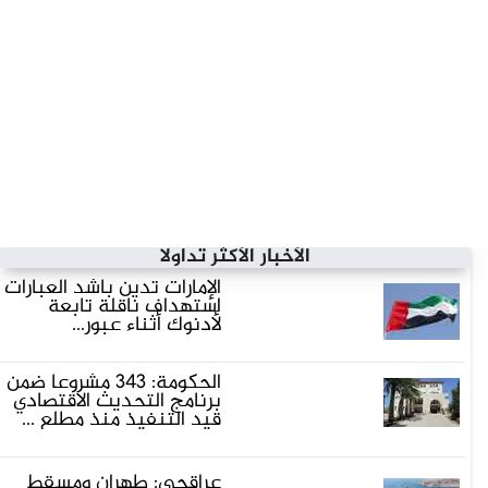
الأخبار الأكثر تداولاً
الإمارات تُدين بأشد العبارات
استهداف ناقلة تابعة
لأدنوك أثناء عبور...
الحكومة: 343 مشروعا ضمن
برنامج التحديث الاقتصادي
قيد التنفيذ منذ مطلع ...
عراقجى: طهران ومسقط