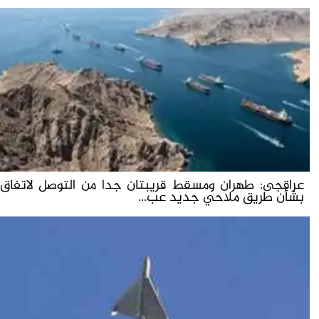
عراقجى: طهران ومسقط قريبتان جدا من التوصل لاتفاق
بشأن طريق ملاحي جديد عب...