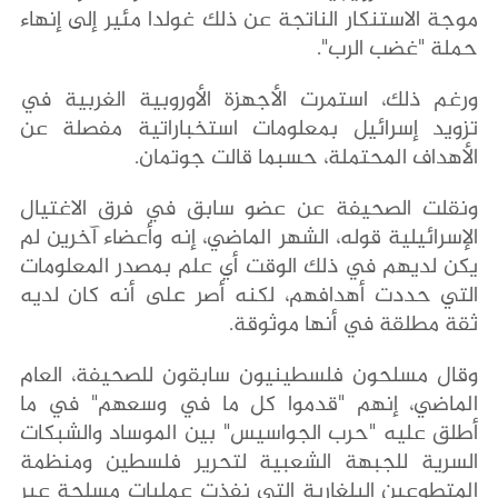
موجة الاستنكار الناتجة عن ذلك غولدا مئير إلى إنهاء
حملة "غضب الرب".
ورغم ذلك، استمرت الأجهزة الأوروبية الغربية في
تزويد إسرائيل بمعلومات استخباراتية مفصلة عن
الأهداف المحتملة، حسبما قالت جوتمان.
ونقلت الصحيفة عن عضو سابق في فرق الاغتيال
الإسرائيلية قوله، الشهر الماضي، إنه وأعضاء آخرين لم
يكن لديهم في ذلك الوقت أي علم بمصدر المعلومات
التي حددت أهدافهم، لكنه أصر على أنه كان لديه
ثقة مطلقة في أنها موثوقة.
وقال مسلحون فلسطينيون سابقون للصحيفة، العام
الماضي، إنهم "قدموا كل ما في وسعهم" في ما
أطلق عليه "حرب الجواسيس" بين الموساد والشبكات
السرية للجبهة الشعبية لتحرير فلسطين ومنظمة
المتطوعين البلغارية التي نفذت عمليات مسلحة عبر