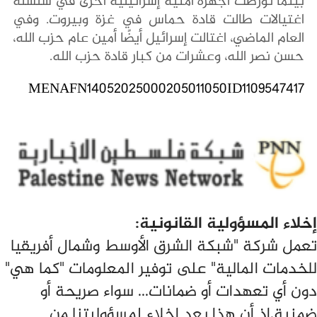
بينما تورطت أجهزة أمنية إسرائيلية أخرى في سلسلة
اغتيالات طالت قادة حماس في غزة وبيروت. وفي
العام الماضي، اغتالت إسرائيل أيضًا أمين عام حزب الله،
حسن نصر الله، وعشرات من كبار قادة حزب الله.
MENAFN14052025000205011050ID1109547417
إخلاء المسؤولية القانونية:
تعمل شركة "شبكة الشرق الأوسط وشمال أفريقيا
للخدمات المالية" على توفير المعلومات "كما هي"
دون أي تعهدات أو ضمانات... سواء صريحة أو
ضمنية.إذ أن هذا يعد إخلاء لمسؤوليتنا من