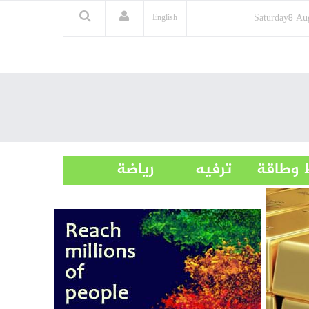
Saturday
8 Au
English
 وطاقة
ترفيه
رياضة