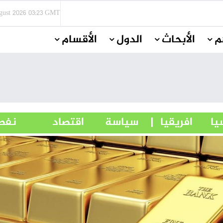
gust 2026
03:23 GMT
م
الأبحاث
الدول
الأقسام
سيا
افريقيا
| سياسة
اقتصاد
نفط