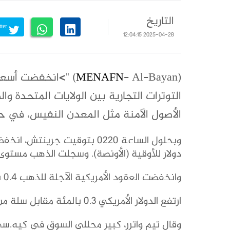
التاريخ
Tweet on Twitter
2025-04-28 12:04:15
(
MENAFN
- Al-Bayan) ">انخفضت
التوترات التجارية بين الولايات المتحدة
الأصول الآمنة مثل المعدن النفيس، في حي
دولار للأوقية (الأونصة). وسجلت الذهب مستوى قياسياً مرتفعا بلغ 
وانخفضت العقود الأمريكية الآجلة للذهب 0.4 بالمئة إلى 3283.70 دولار للأوقية.
ارتفع الدولار الأمريكي 0.3 بالمئة مقابل سلة من العملات، مما يجعل الذهب أعلى تكلفة لحائزي العملات الأخرى.
وقال تيم واترر، كبير محللي السوق في كيه.سي.إم