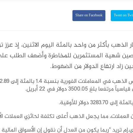
Share on Facebook
 أسعار الذهب بأكثر من واحد بالمئة اليوم الاثنين، إذ عزز ت
 والصين شهية المستثمرين للمخاطرة وأضعف الطلب عل
ن زاد ارتفاع الدولار من الضغوط.
وبحلول الساعة 0220 بتوقيت جرينتش، انخفض الذهب في ال
3500.05 دولار في 22 أبريل.
 تريد "ربما يكون من العدل أن نقول إن الأسواق المالية و