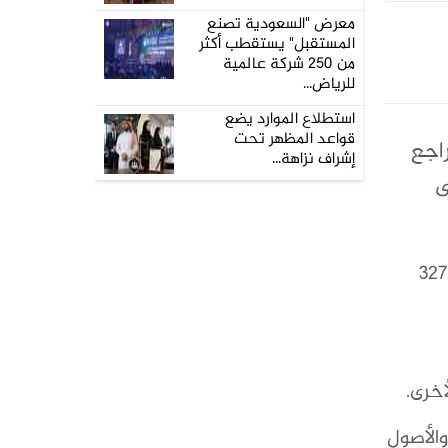
معرض "السعودية تصنع
المستقبل" يستقطب أكثر
من 250 شركة عالمية
للرياض...
استطلاع الموارد يضع
قواعد المظهر تحت
راجع
إشراف نزاهة...
ى
معاملات الفورية بنسبة 1.4 بالمئة إلى 3272.89
الأصول