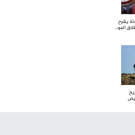
تة يشرح
اق المو...
يخ
ويض