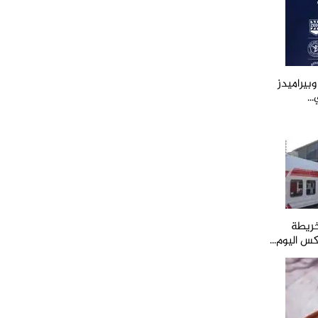
وبيراميدز
..
رات الصعيد 2026.. خريطة
كس اليوم...