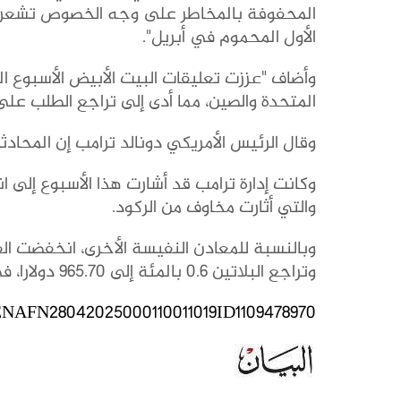
المحفوفة بالمخاطر على وجه الخصوص تشعر بتح
الأول المحموم في أبريل".
وأضاف "عززت تعليقات البيت الأبيض الأسبوع ال
المتحدة والصين، مما أدى إلى تراجع الطلب على 
وقال الرئيس الأمريكي دونالد ترامب إن المحاد
وكانت إدارة ترامب قد أشارت هذا الأسبوع إلى
والتي أثارت مخاوف من الركود.
وتراجع البلاتين 0.6 بالمئة إلى 965.70 دولارا، في حين نزل البلاديوم واحدا بالمئة إلى 939 دولارا للأوقية.
NAFN28042025000110011019ID1109478970