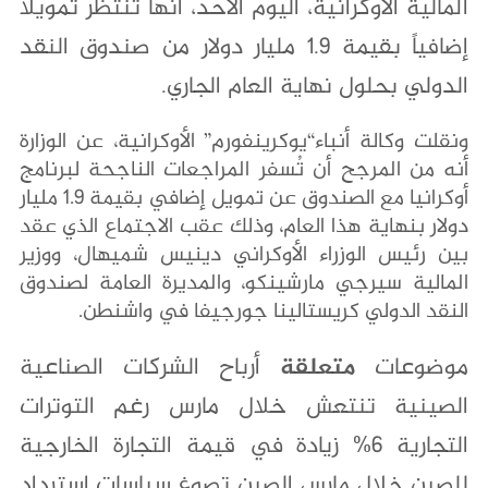
المالية الأوكرانية، اليوم الأحد، أنها تنتظر تمويلاً
إضافياً بقيمة 1.9 مليار دولار من صندوق النقد
الدولي بحلول نهاية العام الجاري.
ونقلت وكالة أنباء“يوكرينفورم” الأوكرانية، عن الوزارة
أنه من المرجح أن تُسفر المراجعات الناجحة لبرنامج
أوكرانيا مع الصندوق عن تمويل إضافي بقيمة 1.9 مليار
دولار بنهاية هذا العام، وذلك عقب الاجتماع الذي عقد
بين رئيس الوزراء الأوكراني دينيس شميهال، ووزير
المالية سيرجي مارشينكو، والمديرة العامة لصندوق
النقد الدولي كريستالينا جورجيفا في واشنطن.
موضوعات
متعلقة
أرباح الشركات الصناعية
الصينية تنتعش خلال مارس رغم التوترات
التجارية 6% زيادة في قيمة التجارة الخارجية
للصين خلال مارس الصين تصوغ سياسات استرداد