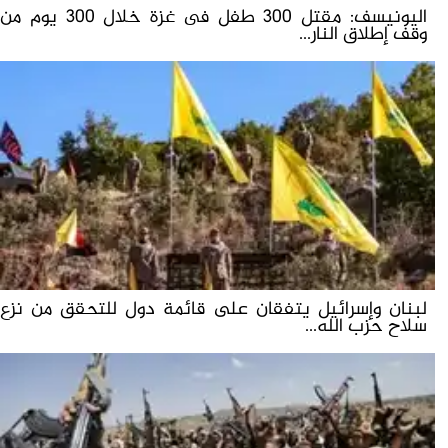
اليونيسف: مقتل 300 طفل فى غزة خلال 300 يوم من
وقف إطلاق النار...
لبنان وإسرائيل يتفقان على قائمة دول للتحقق من نزع
سلاح حزب الله...