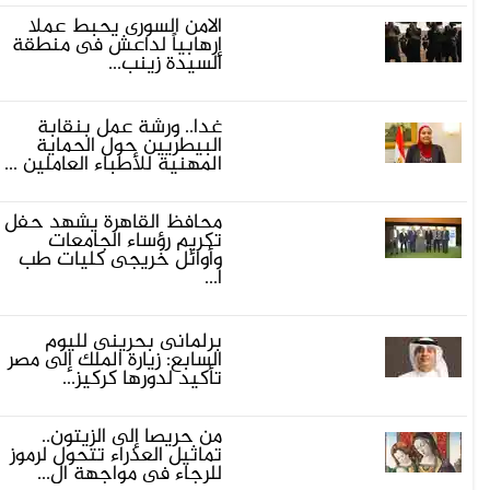
الأمن السورى يحبط عملا
إرهابياً لداعش فى منطقة
السيدة زينب...
غدا.. ورشة عمل بنقابة
البيطريين حول الحماية
المهنية للأطباء العاملين ...
محافظ القاهرة يشهد حفل
تكريم رؤساء الجامعات
وأوائل خريجى كليات طب
ا...
برلمانى بحرينى لليوم
السابع: زيارة الملك إلى مصر
تأكيد لدورها كركيز...
من حريصا إلى الزيتون..
تماثيل العذراء تتحول لرموز
للرجاء فى مواجهة ال...