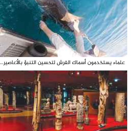
علماء يستخدمون أسماك القرش لتحسين التنبؤ بالأعاصير...