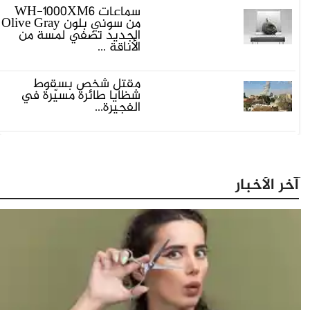
سماعات WH-1000XM6
من سوني بلون Olive Gray
الجديد تضفي لمسة من
الأناقة ...
مقتل شخص بسقوط
شظايا طائرة مسيّرة في
الفجيرة...
آخر الأخبار