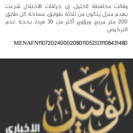
وقالت محافظة الخليل، إن جرافات الاحتلال شرعت
بهدم منزل يتكون من ثلاثة طوابق، مساحة كل طابق
200 متر مربع، ويؤوي أكثر من 30 فردا، بحجة عدم
الترخيص.
MENAFN11072024000208011052ID1108431480