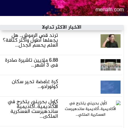
الأخبار الأكثر تداولاً
ترند قص الرموش.. هل
يجعلها أطول وأكثر كثافة؟
العلم يحسم الجدل...
6.88 ملايين تأشيرة صادرة
في 3 أشهر...
كرة غامضة تحير سكان
كولورادو...
كأول بحريني يتخرج في
الأكاديمية..أكاديمية
ساندهيرست العسكرية
الملكي...